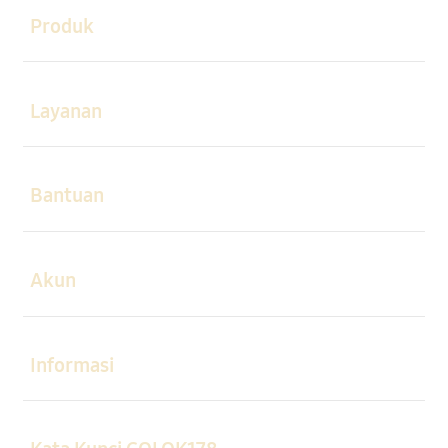
Produk
Buka
Layanan
Buka
Bantuan
Buka
Akun
Buka
Informasi
Buka