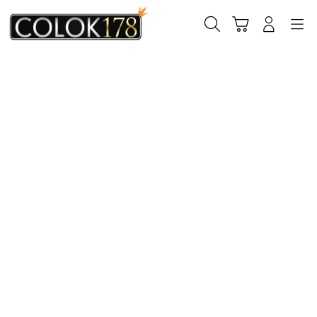
Skip
to
Cari
Troli
Login
Navigation
content