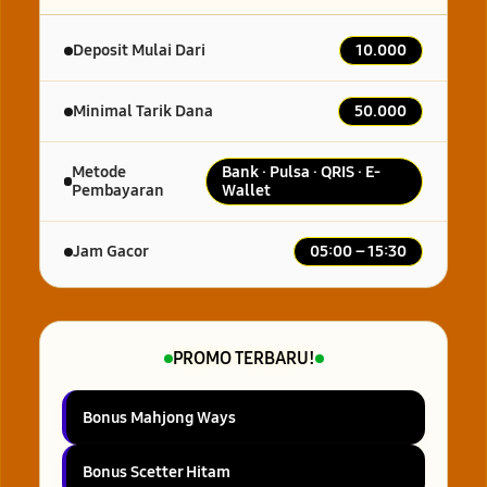
Deposit Mulai Dari
10.000
Minimal Tarik Dana
50.000
Metode
Bank · Pulsa · QRIS · E-
Pembayaran
Wallet
Jam Gacor
05:00 – 15:30
PROMO TERBARU!
Bonus Mahjong Ways
Bonus Scetter Hitam